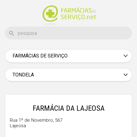
FARMÁCIAS DE SERVIÇO
Aveiro
Beja
TONDELA
Braga
Bragança
Castelo Branco
FARMÁCIA DA LAJEOSA
Coimbra
Rua 1º de Novembro, 567
Lajeosa
Évora