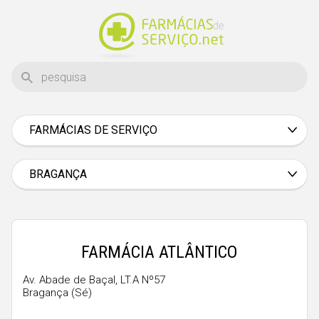
FARMÁCIAS DE SERVIÇO
Aveiro
Beja
BRAGANÇA
Braga
Bragança
Castelo Branco
FARMÁCIA ATLÂNTICO
Coimbra
Av. Abade de Baçal, LT.A Nº57
Bragança (Sé)
Évora