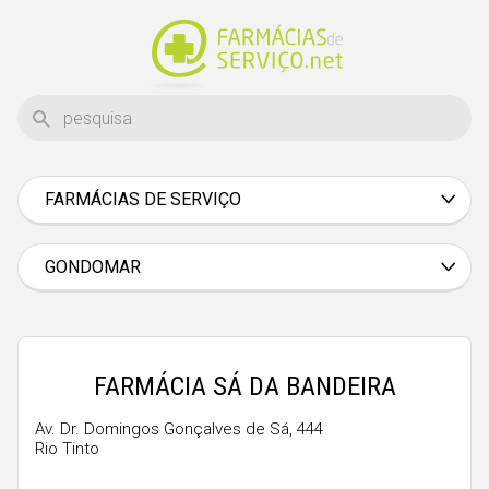
FARMÁCIAS DE SERVIÇO
Aveiro
Beja
GONDOMAR
Braga
Bragança
Castelo Branco
FARMÁCIA SÁ DA BANDEIRA
Coimbra
Av. Dr. Domingos Gonçalves de Sá, 444
Rio Tinto
Évora