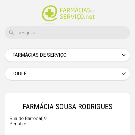
FARMÁCIAS DE SERVIÇO
Aveiro
Beja
LOULÉ
Braga
Bragança
Castelo Branco
FARMÁCIA SOUSA RODRIGUES
Coimbra
Rua do Barrocal, 9
Benafim
Évora