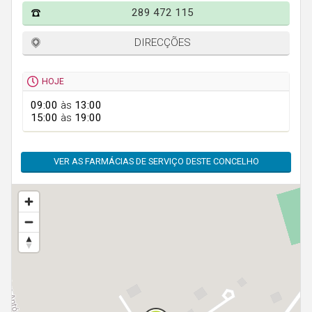
Faro
289 472 115
Guarda
DIRECÇÕES
Leiria
Lisboa
HOJE
Portalegre
09:00
às
13:00
15:00
às
19:00
Porto
Santarém
VER AS FARMÁCIAS DE SERVIÇO DESTE CONCELHO
Setúbal
Viana do Castelo
Vila Real
Viseu
Madeira