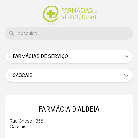
FARMÁCIAS DE SERVIÇO
Aveiro
Beja
CASCAIS
Braga
Bragança
Castelo Branco
FARMÁCIA D'ALDEIA
Coimbra
Rua Chesol, 356
Cascais
Évora