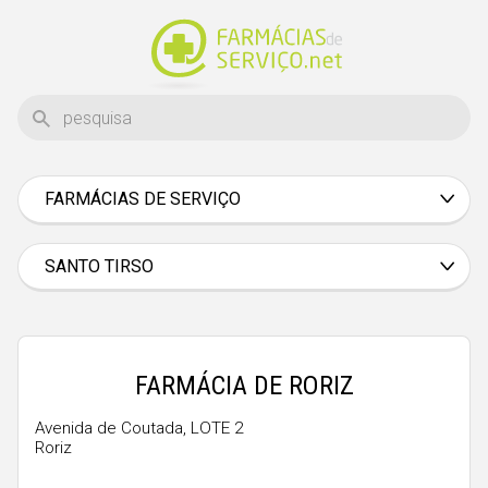
FARMÁCIAS DE SERVIÇO
Aveiro
Beja
SANTO TIRSO
Braga
Bragança
Castelo Branco
FARMÁCIA DE RORIZ
Coimbra
Avenida de Coutada, LOTE 2
Roriz
Évora