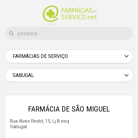
FARMÁCIAS DE SERVIÇO
Aveiro
Beja
SABUGAL
Braga
Bragança
Castelo Branco
FARMÁCIA DE SÃO MIGUEL
Coimbra
Rua Alves Redol, 15, Lj.B esq
Sabugal
Évora