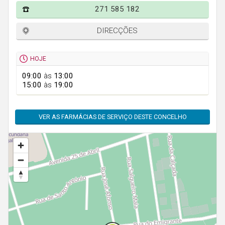
Faro
271 585 182
Guarda
DIRECÇÕES
Leiria
Lisboa
HOJE
Portalegre
09:00
às
13:00
15:00
às
19:00
Porto
Santarém
VER AS FARMÁCIAS DE SERVIÇO DESTE CONCELHO
Setúbal
Viana do Castelo
Vila Real
Viseu
Madeira