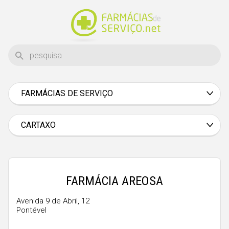
FARMÁCIAS DE SERVIÇO
Aveiro
Beja
CARTAXO
Braga
Bragança
Castelo Branco
FARMÁCIA AREOSA
Coimbra
Avenida 9 de Abril, 12
Pontével
Évora