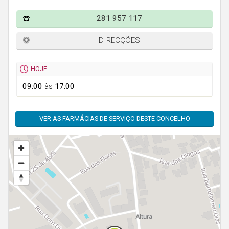
Faro
281 957 117
Guarda
Leiria
DIRECÇÕES
Lisboa
HOJE
Portalegre
09:00
às
17:00
Porto
Santarém
VER AS FARMÁCIAS DE SERVIÇO DESTE CONCELHO
Setúbal
Viana do Castelo
Vila Real
Viseu
Madeira