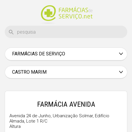
FARMÁCIAS DE SERVIÇO
Aveiro
Beja
CASTRO MARIM
Braga
Bragança
Castelo Branco
FARMÁCIA AVENIDA
Coimbra
Avenida 24 de Junho, Urbanização Solmar, Edifício
Almada, Lote 1 R/C
Évora
Altura