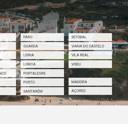
FARO
SETÚBAL
GUARDA
VIANA DO CASTELO
LEIRIA
VILA REAL
LISBOA
VISEU
NCO
PORTALEGRE
MADEIRA
PORTO
AÇORES
SANTARÉM