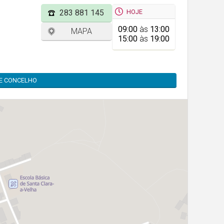
HOJE
283 881 145
09:00
às
13:00
MAPA
15:00
às
19:00
TE CONCELHO