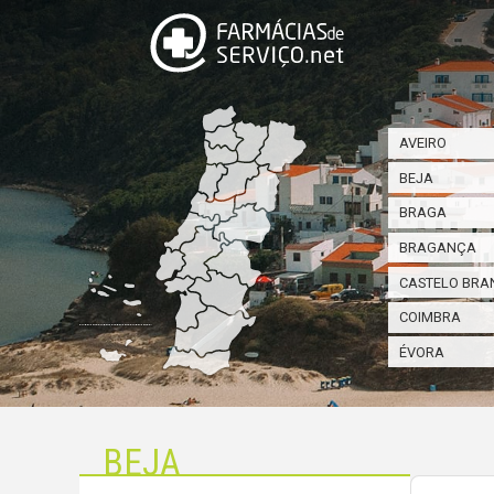
AVEIRO
BEJA
BRAGA
BRAGANÇA
CASTELO BRA
COIMBRA
ÉVORA
BEJA