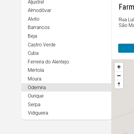
Aljustrel
Farm
Almodôvar
Alvito
Rua Lu
São Ma
Barrancos
Beja
Castro Verde
Cuba
Ferreira do Alentejo
Mértola
Moura
Odemira
Ourique
Serpa
Vidigueira