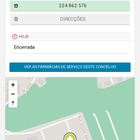
Faro
224 862 576
Guarda
DIRECÇÕES
Leiria
Lisboa
HOJE
Portalegre
Encerrada
Porto
VER AS FARMÁCIAS DE SERVIÇO DESTE CONCELHO
Santarém
Setúbal
Viana do Castelo
Vila Real
Viseu
Madeira