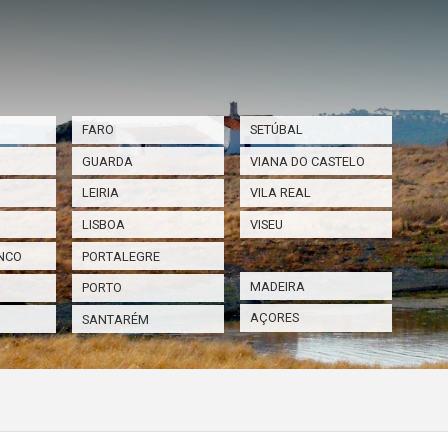
FARO
SETÚBAL
GUARDA
VIANA DO CASTELO
LEIRIA
VILA REAL
LISBOA
VISEU
NCO
PORTALEGRE
MADEIRA
PORTO
AÇORES
SANTARÉM