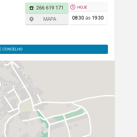
HOJE
266 619 171
08:30
às
19:30
MAPA
TE CONCELHO