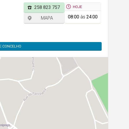
HOJE
258 823 757
08:00
às
24:00
MAPA
TE CONCELHO