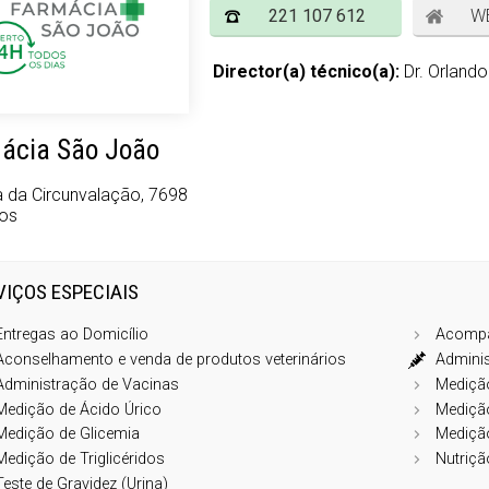
221 107 612
W
Director(a) técnico(a):
Dr. Orland
ácia São João
a da Circunvalação, 7698
os
VIÇOS ESPECIAIS
Entregas ao Domicílio
Acompa
Aconselhamento e venda de produtos veterinários
Adminis
Administração de Vacinas
Medição
Medição de Ácido Úrico
Medição
Medição de Glicemia
Medição
Medição de Triglicéridos
Nutriçã
Teste de Gravidez (Urina)