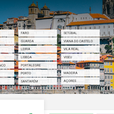
FARO
SETÚBAL
GUARDA
VIANA DO CASTELO
LEIRIA
VILA REAL
LISBOA
VISEU
NCO
PORTALEGRE
MADEIRA
PORTO
AÇORES
SANTARÉM