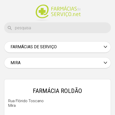
FARMÁCIAS DE SERVIÇO
Aveiro
Beja
MIRA
Braga
Bragança
Castelo Branco
FARMÁCIA ROLDÃO
Coimbra
Rua Flórido Toscano
Mira
Évora