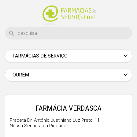
FARMÁCIAS DE SERVIÇO
Aveiro
Beja
OURÉM
Braga
Bragança
Castelo Branco
FARMÁCIA VERDASCA
Coimbra
Praceta Dr. António Justiniano Luz Preto, 11
Nossa Senhora da Piedade
Évora