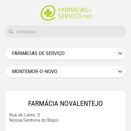
FARMÁCIAS DE SERVIÇO
Aveiro
Beja
MONTEMOR-O-NOVO
Braga
Bragança
Castelo Branco
FARMÁCIA NOVALENTEJO
Coimbra
Rua de Lavre, 3
Nossa Senhora do Bispo
Évora