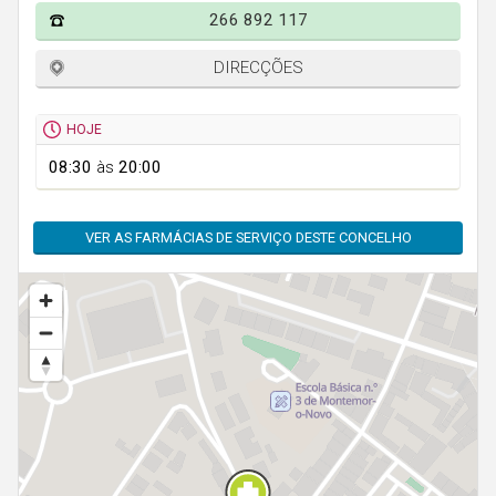
Faro
266 892 117
Guarda
DIRECÇÕES
Leiria
Lisboa
HOJE
Portalegre
08:30
às
20:00
Porto
VER AS FARMÁCIAS DE SERVIÇO DESTE CONCELHO
Santarém
Setúbal
Viana do Castelo
Vila Real
Viseu
Madeira