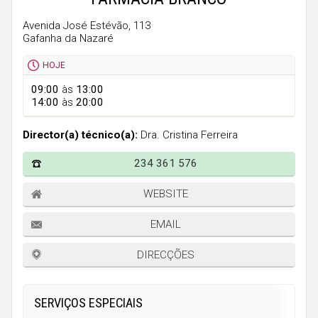
Faro
Avenida José Estévão, 113
Guarda
Gafanha da Nazaré
Leiria
HOJE
Lisboa
09:00
às
13:00
14:00
às
20:00
Portalegre
Porto
Director(a) técnico(a):
Dra. Cristina Ferreira
Santarém
234 361 576
Setúbal
WEBSITE
Viana do Castelo
EMAIL
Vila Real
DIRECÇÕES
Viseu
Madeira
SERVIÇOS ESPECIAIS