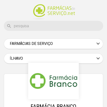
FARMÁCIAS DE SERVIÇO
Aveiro
Beja
ÍLHAVO
Braga
Bragança
Castelo Branco
Coimbra
Évora
FARMÁCIA BRANCO