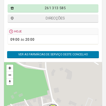
Faro
261 313 585
Guarda
Leiria
DIRECÇÕES
Lisboa
HOJE
Portalegre
09:00
às
20:00
Porto
Santarém
VER AS FARMÁCIAS DE SERVIÇO DESTE CONCELHO
Setúbal
Viana do Castelo
Vila Real
Viseu
Madeira