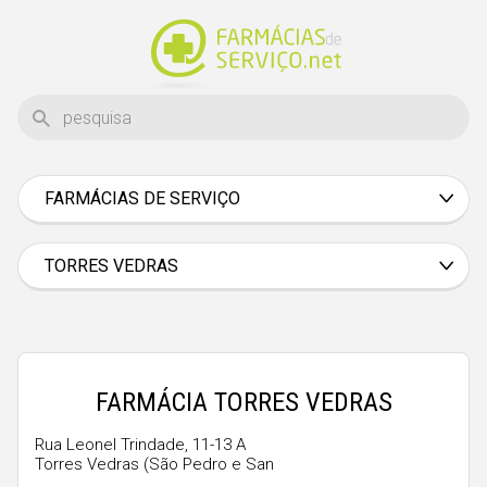
FARMÁCIAS DE SERVIÇO
Aveiro
Beja
TORRES VEDRAS
Braga
Bragança
Castelo Branco
FARMÁCIA TORRES VEDRAS
Coimbra
Rua Leonel Trindade, 11-13 A
Évora
Torres Vedras (São Pedro e San