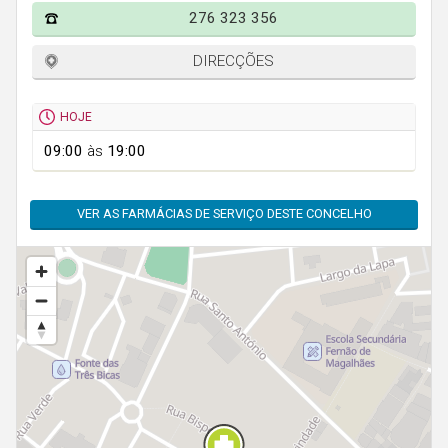
Faro
276 323 356
Guarda
DIRECÇÕES
Leiria
Lisboa
HOJE
Portalegre
09:00
às
19:00
Porto
VER AS FARMÁCIAS DE SERVIÇO DESTE CONCELHO
Santarém
Setúbal
Viana do Castelo
Vila Real
Viseu
Madeira