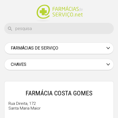
FARMÁCIAS DE SERVIÇO
Aveiro
Beja
CHAVES
Braga
Bragança
Castelo Branco
FARMÁCIA COSTA GOMES
Coimbra
Rua Direita, 172
Santa Maria Maior
Évora