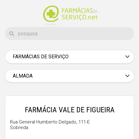
FARMÁCIAS DE SERVIÇO
Aveiro
Beja
ALMADA
Braga
Bragança
Castelo Branco
FARMÁCIA VALE DE FIGUEIRA
Coimbra
Rua General Humberto Delgado, 111-E
Sobreda
Évora