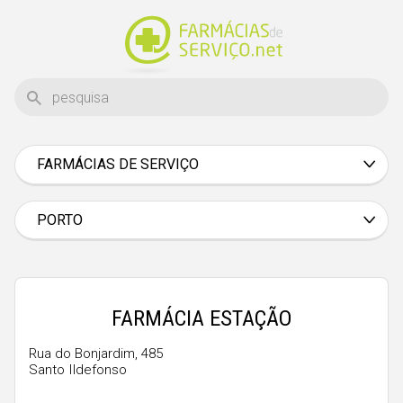
FARMÁCIAS DE SERVIÇO
Aveiro
Beja
PORTO
Braga
Bragança
Castelo Branco
FARMÁCIA ESTAÇÃO
Coimbra
Rua do Bonjardim, 485
Santo Ildefonso
Évora