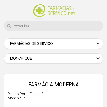
FARMÁCIAS DE SERVIÇO
Aveiro
Beja
MONCHIQUE
Braga
Bragança
Castelo Branco
FARMÁCIA MODERNA
Coimbra
Rua do Porto Fundo, 8
Monchique
Évora