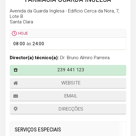
Faro
Avenida da Guarda Inglesa - Edifício Cerca da Nora, 7,
Guarda
Lote B
Santa Clara
Leiria
Lisboa
HOJE
08:00
às
24:00
Portalegre
Porto
Director(a) técnico(a):
Dr. Bruno Almiro Parreira
Santarém
239 441 123
Setúbal
WEBSITE
Viana do Castelo
EMAIL
Vila Real
DIRECÇÕES
Viseu
Madeira
SERVIÇOS ESPECIAIS