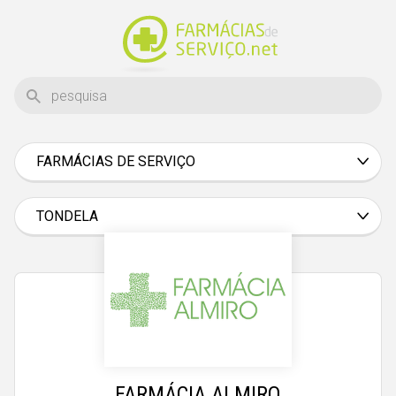
FARMÁCIAS DE SERVIÇO
Aveiro
Beja
TONDELA
Braga
Bragança
Castelo Branco
Coimbra
Évora
FARMÁCIA ALMIRO