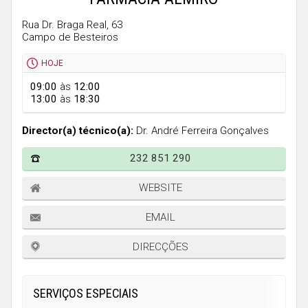
Faro
Rua Dr. Braga Real, 63
Guarda
Campo de Besteiros
Leiria
HOJE
Lisboa
09:00
às
12:00
13:00
às
18:30
Portalegre
Porto
Director(a) técnico(a):
Dr. André Ferreira Gonçalves
Santarém
232 851 290
Setúbal
WEBSITE
Viana do Castelo
EMAIL
Vila Real
DIRECÇÕES
Viseu
Madeira
SERVIÇOS ESPECIAIS