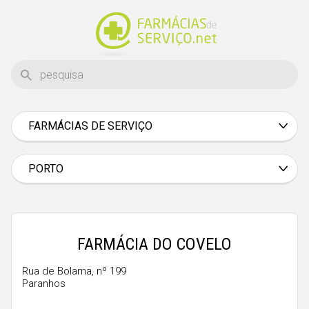
FARMÁCIAS DE SERVIÇO
Aveiro
Beja
PORTO
Braga
Bragança
Castelo Branco
FARMÁCIA DO COVELO
Coimbra
Rua de Bolama, nº 199
Paranhos
Évora