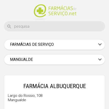
FARMÁCIAS DE SERVIÇO
Aveiro
Beja
MANGUALDE
Braga
Bragança
Castelo Branco
FARMÁCIA ALBUQUERQUE
Coimbra
Largo do Rossio, 108
Mangualde
Évora