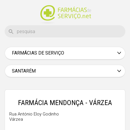
FARMÁCIAS DE SERVIÇO
Aveiro
Beja
SANTARÉM
Braga
Bragança
Castelo Branco
FARMÁCIA MENDONÇA - VÁRZEA
Coimbra
Rua António Eloy Godinho
Várzea
Évora