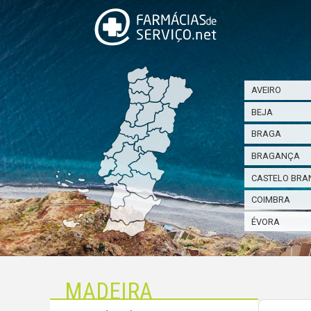
AVEIRO
BEJA
BRAGA
BRAGANÇA
CASTELO BRA
COIMBRA
ÉVORA
MADEIRA