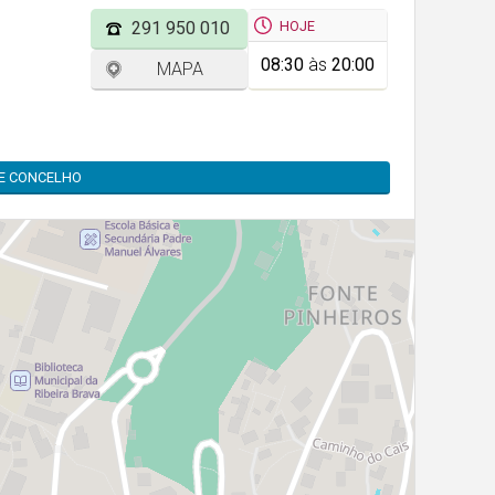
HOJE
291 950 010
08:30
às
20:00
MAPA
TE CONCELHO