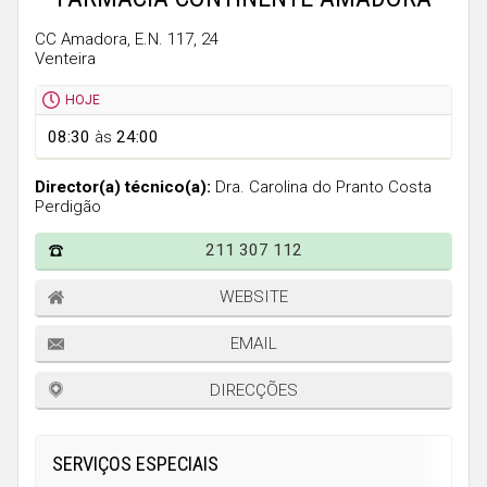
Faro
CC Amadora, E.N. 117, 24
Guarda
Venteira
Leiria
HOJE
Lisboa
08:30
às
24:00
Portalegre
Director(a) técnico(a):
Dra. Carolina do Pranto Costa
Porto
Perdigão
Santarém
211 307 112
Setúbal
WEBSITE
Viana do Castelo
EMAIL
Vila Real
DIRECÇÕES
Viseu
Madeira
SERVIÇOS ESPECIAIS