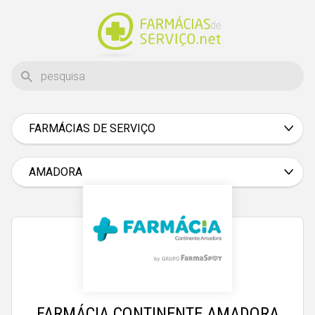
FARMÁCIAS DE SERVIÇO
Aveiro
Beja
AMADORA
Braga
Bragança
Castelo Branco
Coimbra
Évora
FARMÁCIA CONTINENTE AMADORA